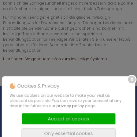
kann sich die Zahngesundheit insgesamt verbessern, da die Zähne
so einfacher zu reinigen sind als mit einer festen Zahnspange.
Für manche Teenager eignet sich die gleiche Invisalign-
Behandlung wie für Erwachsene. Jüngere Teenager, bei denen noch
nicht alle bleibenden Zähne durchgebrochen sind, können mit
Invisalign Teen behandelt werden - einer speziellen
Behandlungsoption für Teenager. Wir beraten Sie in unserer Praxis
gerne über die für Ihren Sohn oder Ihre Tochter beste
Behandlungsoption.
Hier finden Sie genauere Infos zum Invisalign System »
Cookies & Privacy
We use cookies on our website to make your visit as
pleasant as possible. You can revoke your consent at any
time in the future on our
privacy policy
page.
Accept all cookies
Only essential cookies